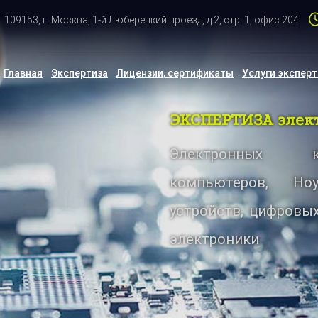
109153, г. Москва, 1-й Люберецкий проезд, д.2, стр. 1, офис 204
Главная
Экспертиза
Лицензии, сертификаты
Услуги экспер
ЭКСПЕРТИЗА элек
Электронных к
компьютеров, Но
устройств, цифровых
электроники