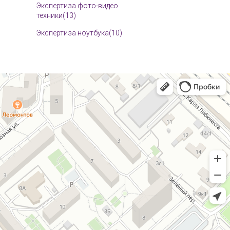
Экспертиза фото-видео
техники(13)
Экспертиза ноутбука(10)
Экспертиза холодильника(6)
Экспертиза кухни(5)
Экспертиза телефона(15)
Оценка(7)
Экспертиза шкафа купе(3)
Экспертиза мебели(11)
Техническая экспертиза
промышленного
оборудования(82)
Независимая экспертиза 3D
принтеров(6)
Независимая экспертиза ЧПУ
станков(23)