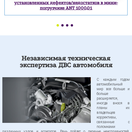
Экспертиза ДВС
установленных дефектов/недостатков в мини-
погрузчике ANT 1000,01
Экспертиза коробки передач
Экспертиза ходовой
Независимая техническая
Экспертиза кузова
экспертиза ДВС автомобиля
Экспертиза электрооборудования транспортных
С каждым годом
средств
автомобильный
мир все больше и
больше
расширяется,
иногда внося в
планы их
владельцев
коррективы,
связанные с
поломками
различных узлов и агрегатов. Речь пойдет о перечне неисправностей,