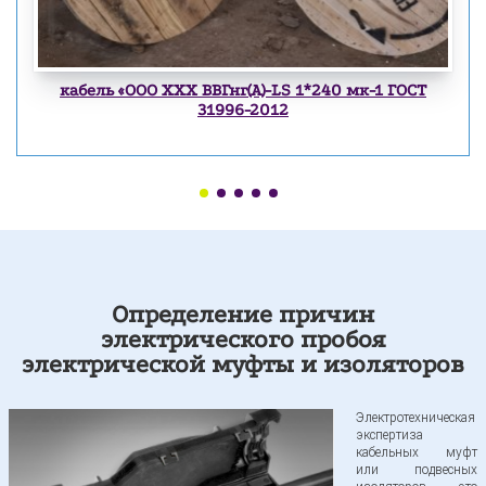
Экспертиза преобразователя частоты (инвертора)
кабель «ООО XXX ВВГнг(А)-LS 1*240 мк-1 ГОСТ
31996-2012
Экспертиза возгорания в следствии КЗ
Экспертиза линий ЛЭП
Испытания кабеля
Определение причин
электрического пробоя
Экспертиза трансформаторной подстанция
электрической муфты и изоляторов
Экспертиза кабельных муфт и изоляторов
Электротехническая
экспертиза
кабельных муфт
или подвесных