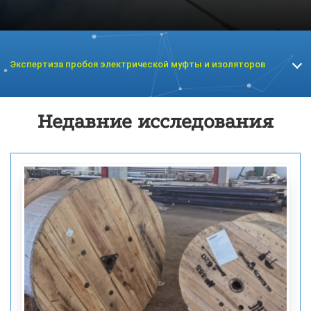
Экспертиза пробоя электрической муфты и изоляторов
Недавние исследования
Экспертиза кабельной продукции
Экспертиза электросчетчика
Экспертиза безучетного потребления электроэнергии
Экспертиза электродвигателя
Экспертиза качества электроэнергии