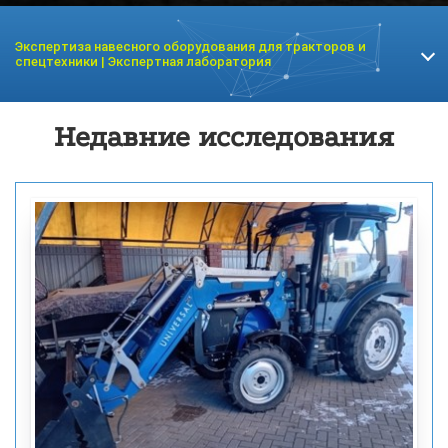
Экспертиза навесного оборудования для тракторов и
спецтехники | Экспертная лаборатория
Экспертиза трактора
Недавние исследования
Экспертиза комбайна
Экспертиза погрузчика
Экспертиза снегоуборщика
Экспертиза навесного оборудования к тракторам
Экспертизв штабелера