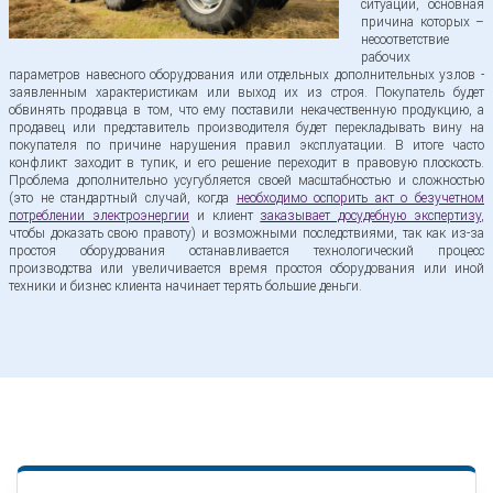
ситуации, основная
причина которых –
несоответствие
рабочих
параметров навесного оборудования или отдельных дополнительных узлов -
заявленным характеристикам или выход их из строя. Покупатель будет
обвинять продавца в том, что ему поставили некачественную продукцию, а
продавец или представитель производителя будет перекладывать вину на
покупателя по причине нарушения правил эксплуатации. В итоге часто
конфликт заходит в тупик, и его решение переходит в правовую плоскость.
Проблема дополнительно усугубляется своей масштабностью и сложностью
(это не стандартный случай, когда
необходимо оспорить акт о безучетном
потреблении электроэнергии
и клиент
заказывает досудебную экспертизу
,
чтобы доказать свою правоту) и возможными последствиями, так как из-за
простоя оборудования останавливается технологический процесс
производства или увеличивается время простоя оборудования или иной
техники и бизнес клиента начинает терять большие деньги.