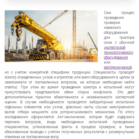
Сам процесс
проведения
проверки
навесного
оборудования
для трактора
схож с обычной
экспертизой
технологического
оборудования
или
автотехнической
,
но с учетом конкретной специфики продукции. Специалисты проводят
осмотр определенных узлов и агрегатов или всего оборудования в целом (в
зависимости от поставленных вопросов, на которые необходимо найти
ответы). При этом во время проведения осмотра и испытаний могут
присутствовать представители обеих сторон конфликта. Это дает
дополнительные гарантии объективности и независимости экспертной
оценки. В случае необходимости проводятся лабораторные испытания
отдельных элементов или узлов, довольно часты случаи неисправности
валов отбора мощности или роторно-шнекового механизма. По итогу
исследования оформляется Акт-заключение, которое будет содержать
перечень вопросов, виды необходимых испытаний проводимых
специалистом, установленные факты в процессе проверки, а также
обоснованные выводы с учетом полученных результатов с развернутыми
ответами на поставленные вопр