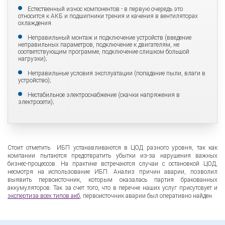
Естественный износ компонентов - в первую очередь это
относится к АКБ и подшипники трения и качения в вентиляторах
Экспертиза дизель-генераторной установки
охлаждения.
Неправильный монтаж и подключение устройств (введение
неправильных параметров, подключение к двигателям, не
Экспертиза ИБП
соответствующим программе, подключение слишком большой
нагрузки);
Неправильные условия эксплуатации (попадание пыли, влаги в
устройство);
Нестабильное электроснабжение (скачки напряжения в
электросети);
Стоит отметить ИБП устанавливаются в ЦОД разного уровня, так как
компании пытаются предотвратить убытки из-за нарушения важных
бизнес-процессов. На практике встречаются случаи с остановкой ЦОД,
несмотря на использование ИБП. Анализ причин аварии, позволил
выявить первоисточник, которым оказалась партия бракованных
аккумуляторов. Так за счет того, что в перечне наших услуг присутсвует и
экспертиза всех типов акб
, первоисточник аварии был оперативно найден.