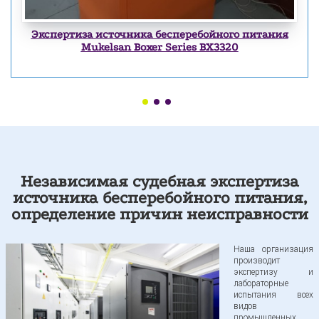
Экспертиза компрессора
Экспертиза источника бесперебойного питания
Mukelsan Boxer Series BX3320
Экспертиза промышленных ворот
Экспертиза ГПУ
Экспертиза компрессора
Независимая судебная экспертиза
источника бесперебойного питания,
Экспертиза чиллера
определение причин неисправности
Экспертиза насосов
Наша организация
производит
экспертизу и
лабораторные
Экспертиза лифтов
испытания всех
видов
промышленных