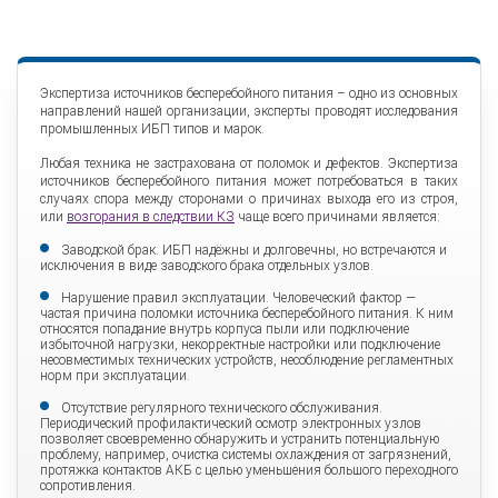
Обрабатывающий центр
Экспертиза источников бесперебойного питания – одно из основных
Экспертиза ацетилятора
направлений нашей организации, эксперты проводят исследования
промышленных ИБП типов и марок.
Любая техника не застрахована от поломок и дефектов. Экспертиза
Холодильное оборудование
источников бесперебойного питания может потребоваться в таких
случаях спора между сторонами о причинах выхода его из строя,
или
возгорания в следствии КЗ
чаще всего причинами является:
Экспертиза редуктора
Заводской брак. ИБП надёжны и долговечны, но встречаются и
исключения в виде заводского брака отдельных узлов.
Нарушение правил эксплуатации. Человеческий фактор —
частая причина поломки источника бесперебойного питания. К ним
Систем вентиляции
относятся попадание внутрь корпуса пыли или подключение
избыточной нагрузки, некорректные настройки или подключение
несовместимых технических устройств, несоблюдение регламентных
норм при эксплуатации.
Устройства плавного пуска
Отсутствие регулярного технического обслуживания.
Периодический профилактический осмотр электронных узлов
позволяет своевременно обнаружить и устранить потенциальную
проблему, например, очистка системы охлаждения от загрязнений,
Экспертиза груза поврежденного при перевозке
протяжка контактов АКБ с целью уменьшения большого переходного
сопротивления.