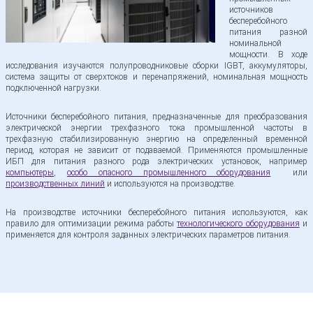
источников
Экспертиза технологического оборудования
бесперебойного
питания разной
номинальной
мощности. В ходе
Экспертиза оборудования
исследования изучаются полупроводниковые сборки IGBT, аккумуляторы,
система защиты от сверхтоков и перенапряжений, номинальная мощность
подключенной нагрузки.
Гидравлическое оборудование
Источники бесперебойного питания, предназначенные для преобразования
электрической энергии трехфазного тока промышленной частоты в
трехфазную стабилизированную энергию на определенный временной
период, которая не зависит от подаваемой. Применяются промышленные
Целлюлозно-бумажного оборудования
ИБП для питания разного рода электрических установок, например
компьютеры
,
особо опасного промышленного оборудования
или
производственных линий
и
используются на производстве.
Экспертиза гильотины
На производстве источники бесперебойного питания используются, как
правило для оптимизации режима работы
технологического оборудования
и
применяется для контроля заданных электрических параметров питания.
Стекольное оборудование
Лазерное оборудование