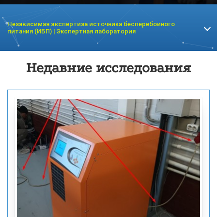
Независимая экспертиза источника бесперебойного
питания (ИБП) | Экспертная лаборатория
Недавние исследования
Экспертиза электродвигателя
Экспертиза инвертора
Экспертиза станков
Пожарно-техническая экспертиза
Экспертиза безучетного потребления электроэнергии