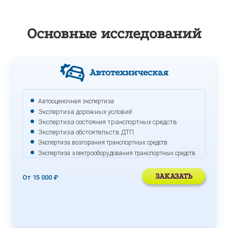
Холодильное оборудование
Основные
исследований
Экспертиза редуктора
Автотехническая
Систем вентиляции
Автооценочная экспертиза
Устройства плавного пуска
Экспертиза дорожных условий
Экспертиза состояния транспортных средств
Экспертиза обстоятельств ДТП
Экспертиза возгорания транспортных средств
Экспертиза груза поврежденного при перевозке
Экспертиза электрооборудования транспортных средств
ЗАКАЗАТЬ
От 15 000 ₽
Экспертиза дизель-генераторной установки
Экспертиза ИБП