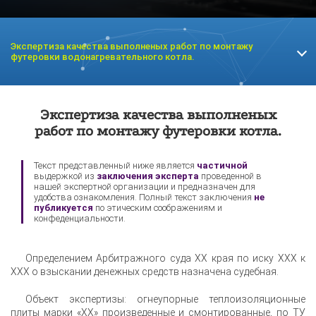
Экспертиза качества выполненых работ по монтажу
футеровки водонагревательного котла.
Экспертиза
Экспертиза
Экспертиза качества выполненых
электросчетчика
электродвигателя
работ по монтажу футеровки котла.
Текст представленный ниже является
частичной
выдержкой из
заключения эксперта
проведенной в
нашей экспертной организации и предназначен для
удобства ознакомления. Полный текст заключения
не
публикуется
по этическим соображениям и
конфеденциальности.
Определением Арбитражного суда ХХ края по иску ХХХ к
ХХХ о взыскании денежных средств назначена судебная.
Объект экспертизы: огнеупорные теплоизоляционные
плиты марки «ХХ» произведенные и смонтированные, по ТУ