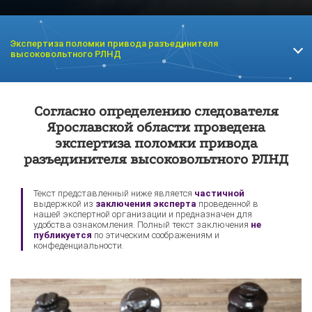
Экспертиза поломки привода разъединителя
высоковольтного РЛНД
Экспертиза
Экспертиза кабельной
Согласно определению следователя
электросчетчика
продукции
Ярославской области проведена
экспертиза поломки привода
разъединителя высоковольтного РЛНД
Текст представленный ниже является
частичной
выдержкой из
заключения эксперта
проведенной в
нашей экспертной организации и предназначен для
удобства ознакомления. Полный текст заключения
не
публикуется
по этическим соображениям и
конфеденциальности.