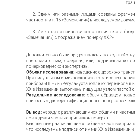
тран
2. Одним или разными лицами созданы фрагмент
частности в п. 15 «Замечания») в исследуемом докуме
3. Имеются ли признаки выполнения текста (под
«Замечания») с подражанием почерку ХХ.?»
Дополнительно были предоставлены по ходатайству 
вне связи с ним, создавая, или, подписывая кото
почерковедческой экспертизы.
Объект исследования:
извещение о дорожно-транспор
При визуальном и микроскопическом исследовании
прибора «ППН» и «Регула» установлено: перечисленны
ХХ в Извещении выполнены пишущим узлом пастой си
Раздельное исследование:
объем образцов позво
пригодным для идентификационного почерковедческ
Вывод:
наряду с различающимися общими и частным
совпадения частных признаков почерка.
Выявленные различающиеся общие и частные признак
что исследуемые подписи от имени ХХ в Извещении 