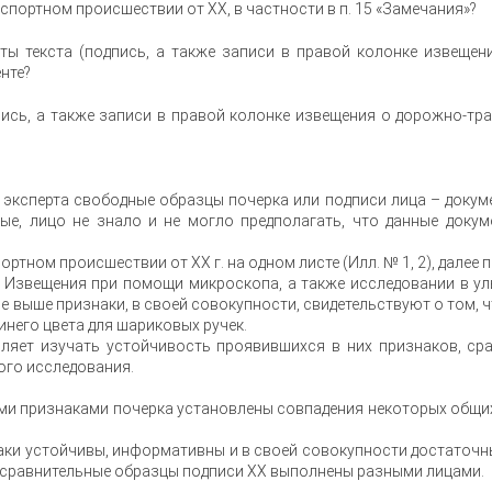
спортном происшествии от ХХ, в частности в п. 15 «Замечания»?
ы текста (подпись, а также записи в правой колонке извещен
нте?
пись, а также записи в правой колонке извещения о дорожно-тра
эксперта свободные образцы почерка или подписи лица – докум
рые, лицо не знало и не могло предполагать, что данные доку
тном происшествии от ХХ г. на одном листе (Илл. № 1, 2), далее п
 Извещения при помощи микроскопа, а также исследовании в у
е выше признаки, в своей совокупности, свидетельствуют о том, 
него цвета для шариковых ручек.
ляет изучать устойчивость проявившихся в них признаков, ср
ого исследования.
и признаками почерка установлены совпадения некоторых общих 
и устойчивы, информативны и в своей совокупности достаточны
и сравнительные образцы подписи ХХ выполнены разными лицами.