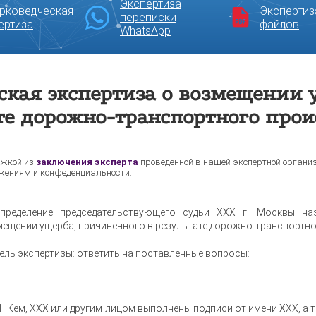
Экспертиза
рковедческая
Экспертиз
переписки
ертиза
файлов
WhatsApp
ская экспертиза о возмещении 
те дорожно-транспортного про
жкой из
заключения эксперта
проведенной в нашей экспертной органи
жениям и конфеденциальности.
пределение председательствующего судьи ХХХ г. Москвы наз
ещении ущерба, причиненного в результате дорожно-транспортног
ель экспертизы: ответить на поставленные вопросы:
1. Кем, ХХХ или другим лицом выполнены подписи от имени ХХХ, а