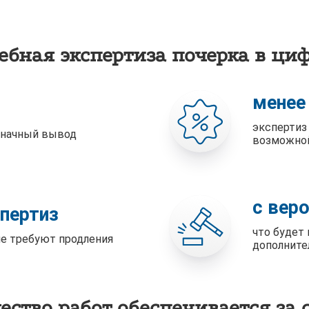
ебная экспертиза почерка в ци
менее
экспертиз
значный вывод
возможно
с вер
спертиз
что будет 
не требуют продления
дополните
ество работ обеспечивается за 