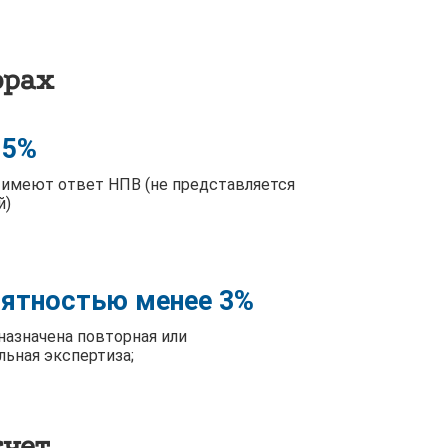
фрах
 5%
 имеют ответ НПВ (не представляется
й)
оятностью менее 3%
назначена повторная или
льная экспертиза;
счет