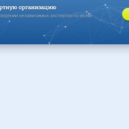
ртную организацию
ведении независимых экспертиз по всем