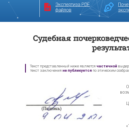
Экспертиза PDF
Поче
файлов
эксп
Судебная почерковедче
результа
Текст представленный ниже является
частичной
выдер
текст заключения
не публикуется
по этическим сообра
О
возм
Ц
«