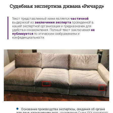
Экспертиза техники
Экспертиза видеокарты
Судебная экспертиза дивана «Ричард»
Sony
Текст представленный ниже является
частичной
выдержкой из
заключения эксперта
проведенной в
нашей экспертной организации и предназначен для
удобства ознакомления. Полный текст заключения
не
публикуется
по этическим соображениям и
конфеденциальности.
Основание производства экспертизы, сведения об органе
или лице, назначившем эксп :
определение
Судьи ХХХ городского