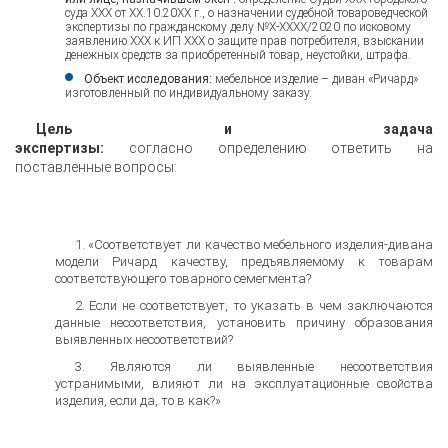
суда ХХХ от ХХ.10.20ХХ г., о назначении судебной товароведческой
экспертизы по гражданскому делу №Х-ХХХХ/2020 по исковому
заявлению ХХХ к ИП ХХХ о защите прав потребителя, взыскании
денежных средств за приобретенный товар, неустойки, штрафа.
Объект исследования:
мебельное изделие – диван «Ричард»
изготовленный по индивидуальному заказу.
Цель и задача
экспертизы:
согласно
определению
ответить на
поставленные вопросы:
«Соответствует ли качество мебельного изделия-дивана
модели Ричард качеству, предъявляемому к товарам
соответствующего товарного семегмента?
Если не соответствует, то указать в чем заключаются
данные несоответствия, установить причину образования
выявленных несоответствий?
Являются ли выявленные несоответствия
устранимыми, влияют ли на эксплуатационные свойства
изделия, если да, то в как?»