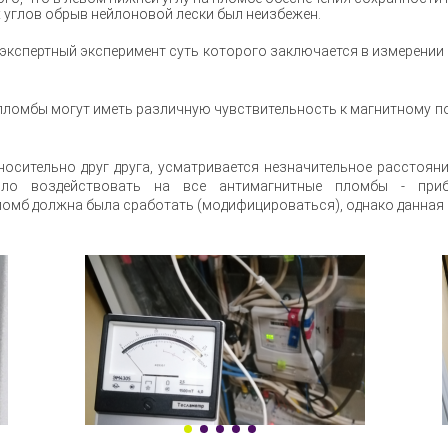
 углов обрыв нейлоновой лески был неизбежен.
 экспертный эксперимент суть которого заключается в измерении
 пломбы могут иметь различную чувствительность к магнитному п
осительно друг друга, усматривается незначительное расстояни
ло воздействовать на все антимагнитные пломбы - приб
ломб должна была сработать (модифицироваться), однако данная 