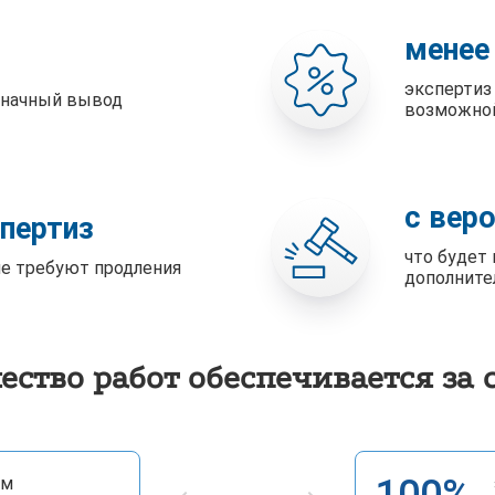
менее
экспертиз
значный вывод
возможно
с вер
спертиз
что будет 
не требуют продления
дополните
ество работ обеспечивается за 
ым