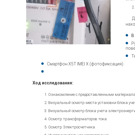
Д
нахо
В
Р
пове
Т
Смартфон Х5T IMEI Х (фотофиксация).
Ход исследования:
Ознакомление с предоставленными материал
Визуальный осмотр места установки блока уче
Визуальный осмотр блока учета электроэнерги
Осмотр трансформаторов тока.
Осмотр Электросчетчика.