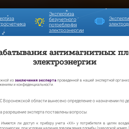
Экспертиза
ертиза
Эксперти
безучетного
тросчетчика
электрод
потребления
электроэнергии
абатывания антимагнитных пл
электроэнергии
жкой из
заключения эксперта
проведенной в нашей экспертной органи
жениям и конфеденциальности.
С Воронежской области вынесено определение о назначении по де
а разрешение эксперта поставлены вопросы:
Имеется ли доступ к прибору учета «ХХ» у потребителя в целях возд
троэнергии, при условии наличия повреждения пломбы (заводской номер 