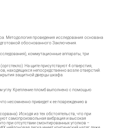
ра. Методология проведения исследования основана
одготовкой обоснованного Заключения.
исследования), коммутационные аппараты, три
ргстекло). На щите присутствуют 4 отверстия,
в, находящихся непосредственно возле отверстий.
акрытия защитной дверцы шкафа.
ом углу. Крепление пломб выполнено с помощью
 что несомненно приведет к ее повреждению в
рвана). Исходя из тех обстоятельств, что при
твуют самопроизвольная вибрация и высокая
что при отсутствии смонтированных уголков –
 №Х нейлоновая леска имеет критический натяг даже