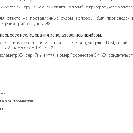
Имеется ли нарушение антимагнитных пломб на приборах учета электро
ля ответа на поставленные судом вопросы, был произведен 
ждения прибора учета ЭЭ.
 процессе исследования использовались приборы:
улетка измерительная металлическая Fisco, модель TL5M, серийны
рки Х, номер в АРШИНе – Х.
есламетр ХХ, серийный №ХХ, номер Госреестре СИ: ХХ, свидетельст
ами.
та электроэнергии.
и.