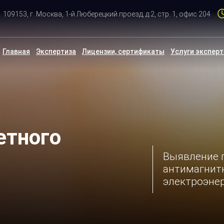
109153, г. Москва, 1-й Люберецкий проезд, д.2, стр. 1, офис 204
Главная
Экспертиза
Лицензии, сертификаты
Услуги экспер
етного
Выявление 
антимагнитн
электроэне