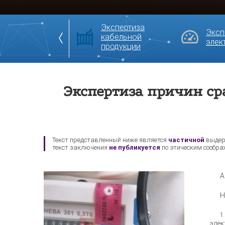
кспертиза
Экспертиза
Эксп
абельных муфт и
кабельной
элек
золяторов
продукции
Экспертиза причин ср
Текст представленный ниже является
частичной
выдер
текст заключения
не публикуется
по этическим сообра
А
Н
элек