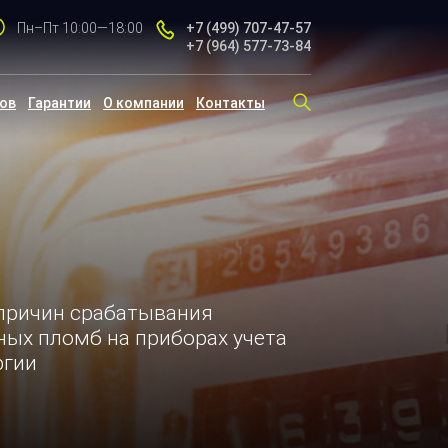
Пн–Пт 10:00—18:00
+7 (499)
707-47-57
+7 (964)
577-73-84
тов
Гарантии
О компании
Контакты
причин срабатывания
ых пломб на приборах учета
ргии