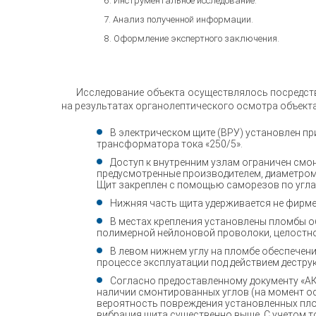
Инструментальное исследование.
Анализ полученной информации.
Оформление экспертного заключения.
Исследование объекта осуществлялось посредст
на результатах органолептического осмотра объект
В электрическом щите (ВРУ) установлен пр
трансформатора тока «250/5».
Доступ к внутренним узлам ограничен смо
предусмотренные производителем, диаметром
Щит закреплен с помощью саморезов по угла
Нижняя часть щита удерживается не фирм
В местах крепления установлены пломбы о
полимерной нейлоновой проволоки, целостно
В левом нижнем углу на пломбе обеспечени
процессе эксплуатации под действием дестру
Согласно предоставленному документу «АК
наличии смонтированных углов (на момент о
вероятность повреждения установленных пло
вибрация щита существенно выше. С учетом т