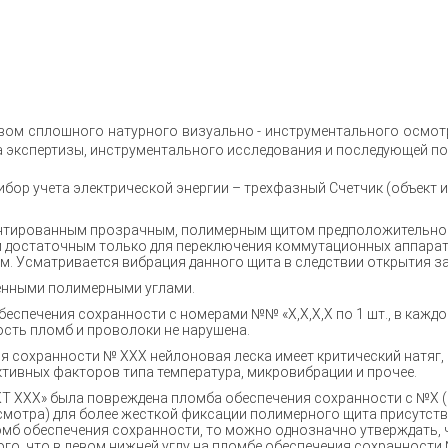
вом сплошного натурного визуально - инструментального осмот
а экспертизы, инструментального исследования и последующей п
ибор учета электрической энергии – трехфазный Счетчик (объект 
нтированным прозрачным, полимерным щитом предположительно (о
 достаточным только для переключения коммутационных аппарато
м. Усматривается вибрация данного щита в следствии открытия з
енными полимерными углами.
беспечения сохранности с номерами №№ «Х,Х,Х,Х по 1 шт., в кажд
сть пломб и проволоки не нарушена.
я сохранности № ХХХ нейлоновая леска имеет критический натяг,
ктивных факторов типа температура, микровибрации и прочее.
Т ХХХ» была повреждена пломба обеспечения сохранности с №Х (со
смотра) для более жесткой фиксации полимерного щита присутс
мб обеспечения сохранности, то можно однозначно утверждать, 
ого, что в левом нижней углу на пломбе обеспечения сохранности