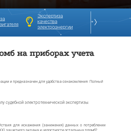
Экспертиза
Экспертиза
за
преобразоват
качества
вигателя
частоты
электроэнергии
(инвертора)
омб на приборах учета
зации и предназначен для удобства ознакомления. Полный
лу судебной электротехнической экспертизы.
ействия для искажения (занижения) данных о потреблении
ХХ) защитного экрана и целостности остальных пломб?