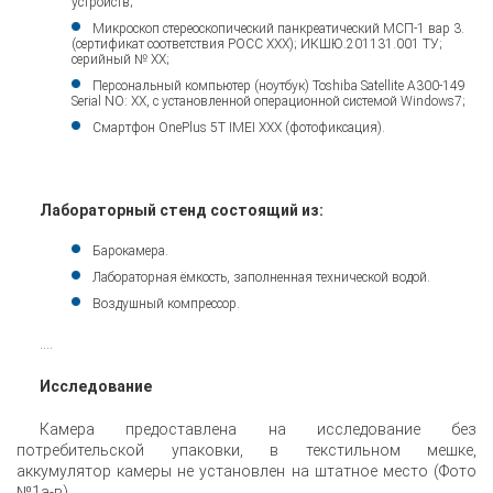
устройств;
Микроскоп стереоскопический панкреатический МСП-1 вар 3.
(сертификат соответствия РОСС XXX); ИКШЮ.201131.001 ТУ;
серийный № XX;
Персональный компьютер (ноутбук) Toshiba Satellite A300-149
Serial NO: XX, с установленной операционной системой Windows7;
Смартфон OnePlus 5T IMEI XXX (фотофиксация).
Лабораторный стенд состоящий из:
Барокамера.
Лабораторная ёмкость, заполненная технической водой.
Воздушный компрессор.
….
Исследование
Камера предоставлена на исследование без
потребительской упаковки, в текстильном мешке,
аккумулятор камеры не установлен на штатное место (Фото
№1а-в)