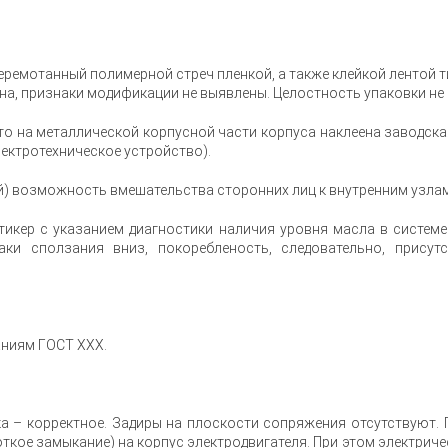
ремотанный полимерной стреч пленкой, а также клейкой лентой ти
а, признаки модификации не выявлены. Целостность упаковки не 
о на металлической корпусной части корпуса наклеена заводская
ектротехническое устройство).
) возможность вмешательства сторонних лиц к внутренним узлам
икер с указанием диагностики наличия уровня масла в систем
наки сползания вниз, покоребленость, следовательно, присут
.
аниям ГОСТ ХХХ.
а – корректное. Задиры на плоскости сопряжения отсутствуют. 
кое замыкание) на корпус электродвигателя. При этом электричес