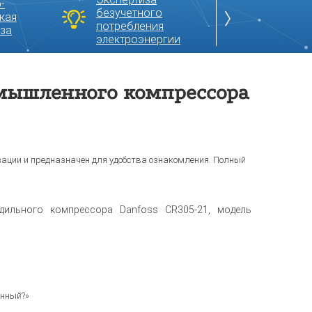
-
Экспертиза
безучетного
кая
компрессора
потребления
за
электроэнергии
омышленного компрессора
зации и предназначен для удобства ознакомления. Полный
дильного компрессора Danfoss CR305-21, модель
онный?»