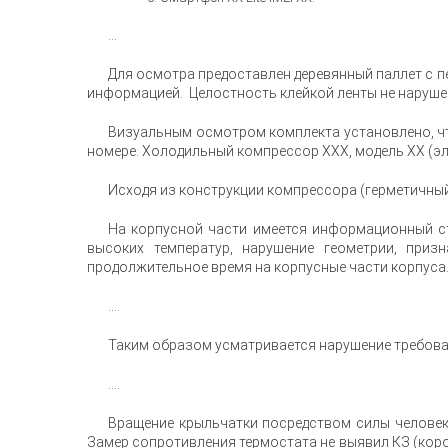
...
Для осмотра предоставлен деревянный паллет с пе
информацией. Целостность клейкой ленты не нарушен
Визуальным осмотром комплекта установлено, чт
номере. Холодильный компрессор ХХХ, модель ХХ (эл
Исходя из конструкции компрессора (герметичный
На корпусной части имеется информационный ст
высоких температур, нарушение геометрии, приз
продолжительное время на корпусные части корпуса
....
Таким образом усматривается нарушение требов
....
Вращение крыльчатки посредством силы человек
Замер сопротивления термостата не выявил КЗ (корот