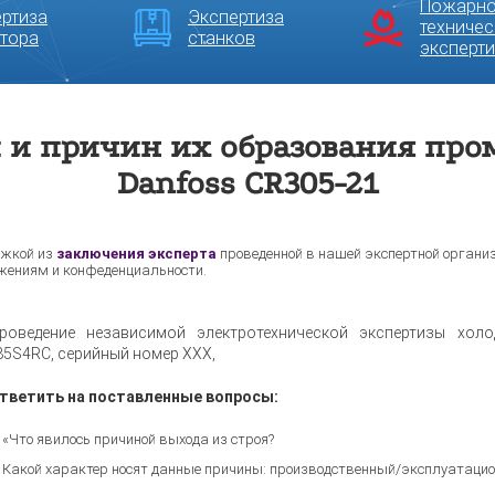
Пожарно
ртиза
Экспертиза
техничес
тора
станков
эксперти
 и причин их образования пр
Danfoss CR305-21
жкой из
заключения эксперта
проведенной в нашей экспертной органи
жениям и конфеденциальности.
роведение независимой электротехнической экспертизы холо
5S4RC, серийный номер ХХХ,
тветить на поставленные вопросы:
«Что явилось причиной выхода из строя?
Какой характер носят данные причины: производственный/эксплуатаци