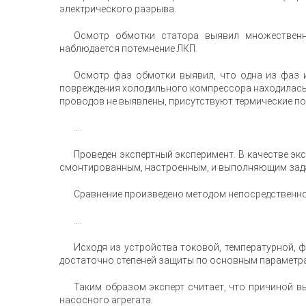
электрического разрыва.
Осмотр обмотки статора выявил множественны
наблюдается потемнение ЛКП.
Осмотр фаз обмотки выявил, что одна из фаз и
повреждения холодильного компрессора находилась 
проводов не выявлены, присутствуют термические п
....
Проведен экспертный эксперимент. В качестве э
смонтированным, настроенным, и выполняющим зада
Сравнение произведено методом непосредственно
....
Исходя из устройства токовой, температурной,
достаточно степеней защиты по основным параметра
Таким образом эксперт считает, что причиной в
насосного агрегата.