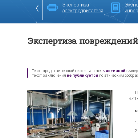
Экспертиза
Экспе
кспертиза ИБП
электродвигателя
инвер
Экспертиза повреждений
Текст представленный ниже является
частичной
выдер
текст заключения
не публикуется
по этическим сообра
П
SZ18
о