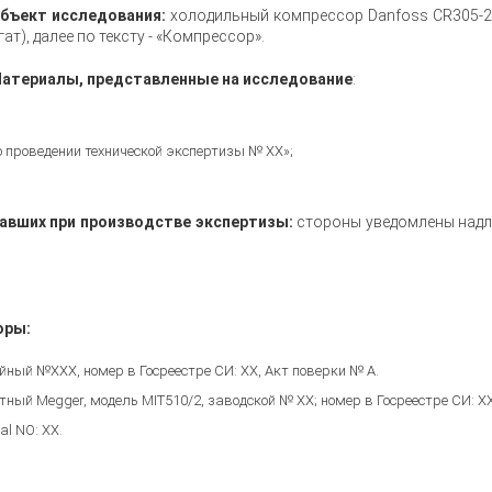
бъект исследования:
холодильный компрессор Danfoss CR305-2
гат), далее по тексту - «Компрессор».
атериалы, представленные на исследование
:
 проведении технической экспертизы № ХХ»;
вавших при производстве экспертизы:
стороны уведомлены надл
оры:
ый №ХХХ, номер в Госреестре СИ: ХХ, Акт поверки № А.
й Megger, модель MIT510/2, заводской № ХХ; номер в Госреестре СИ: ХХ,
al NO: ХХ.