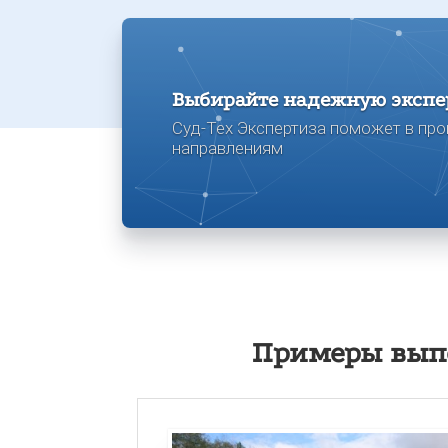
Выбирайте надежную экспе
Суд-Тех Экспертиза поможет в про
направлениям
Примеры вып
100AK