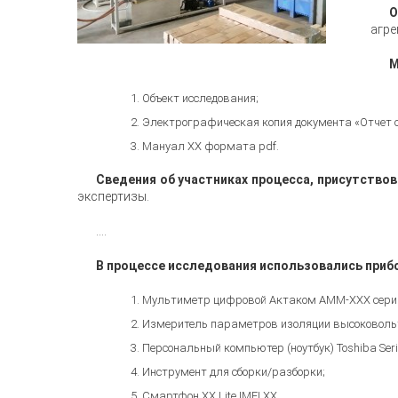
О
агре
М
Объект исследования;
Электрографическая копия документа «Отчет о
Мануал ХХ формата pdf.
Сведения об участниках процесса, присутство
экспертизы.
....
В процессе исследования использовались приб
Мультиметр цифровой Актаком АММ-ХХХ серийн
Измеритель параметров изоляции высоковольтны
Персональный компьютер (ноутбук) Toshiba Seri
Инструмент для сборки/разборки;
Смартфон ХХ Lite IMEI ХХ.