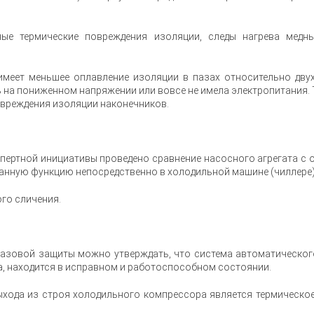
е термические повреждения изоляции, следы нагрева медных
меет меньшее оплавление изоляции в пазах относительно двух
на пониженном напряжении или вовсе не имела электропитания.
овреждения изоляции наконечников.
кспертной инициативы проведено сравнение насосного агрегата с
нную функцию непосредственно в холодильной машине (чиллере)
го сличения.
 фазовой защиты можно утверждать, что система автоматическог
, находится в исправном и работоспособном состоянии.
ыхода из строя холодильного компрессора является термическо