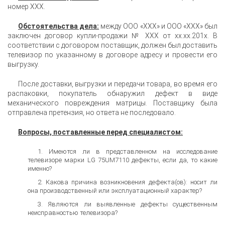
номер XXX.
Обстоятельства дела:
между ООО «XXX» и ООО «ХХХ» был
заключен договор купли-продажи № XXX от xx.xx.201x. В
соответствии с договором поставщик, должен был доставить
телевизор по указанному в договоре адресу и провести его
выгрузку.
После доставки, выгрузки и передачи товара, во время его
распаковки, покупатель обнаружил дефект в виде
механического повреждения матрицы. Поставщику была
отправлена претензия, но ответа не последовало.
Вопросы, поставленные перед специалистом:
Имеются ли в представленном на исследование
телевизоре марки LG 75UM7110 дефекты, если да, то какие
именно?
Какова причина возникновения дефекта(ов): носит ли
она производственный или эксплуатационный характер?
Являются ли выявленные дефекты существенным
неисправностью телевизора?