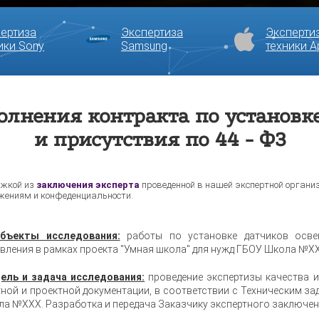
ертиза
Экспертиза
Эксперти
ики Sony
Samsung
техники A
полнения контракта по установк
и присутствия по 44 - ФЗ
жкой из
заключения эксперта
проведенной в нашей экспертной органи
жениям и конфеденциальности.
бъекты исследования:
работы по установке датчиков освещ
вления в рамках проекта "Умная школа" для нужд ГБОУ Школа №Х
ель и задача исследования:
проведение экспертизы качества 
ной и проектной документации, в соответствии с Техническим за
а №ХХХ. Разработка и передача Заказчику экспертного заключен