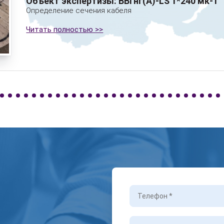
Объект экспертизы: ВВГнг(А)-LS 1*240 мк-1
Определение сечения кабеля
Читать полностью >>