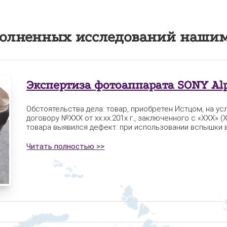
олненных исследований нашим
Экспертиза фотоаппарата SONY Al
Обстоятельства дела: товар, приобретен Истцом, на ус
договору №XXX от xx.xx.201x г., заключенного с «XXX» 
товара выявился дефект: при использовании вспышки 
Читать полностью >>