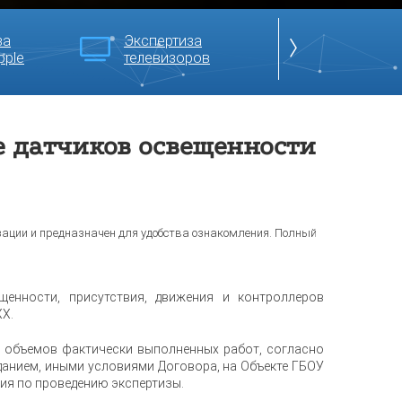
за
Экспертиза
Экспертиза
pple
телевизоров
сайтов
е датчиков освещенности
зации и предназначен для удобства ознакомления. Полный
енности, присутствия, движения и контроллеров
ХХ.
и объемов фактически выполненных работ, согласно
данием, иными условиями Договора, на Объекте ГБОУ
ия по проведению экспертизы.