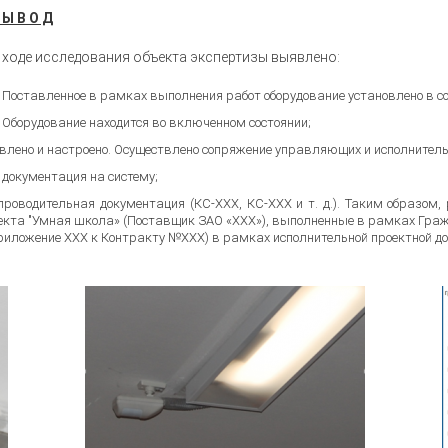
 Ы В О Д
 ходе исследования объекта экспертизы выявлено:
Поставленное в рамках выполнения работ оборудование установлено в со
Оборудование находится во включенном состоянии;
лено и настроено. Осуществлено сопряжение управляющих и исполнитель
документация на систему;
роводительная документация (КС-ХХХ, КС-ХХХ и т. д.). Таким образом, 
екта "Умная школа» (Поставщик ЗАО «ХХХ»), выполненные в рамках Гра
Приложение ХХХ к Контракту №ХХХ) в рамках исполнительной проектной д