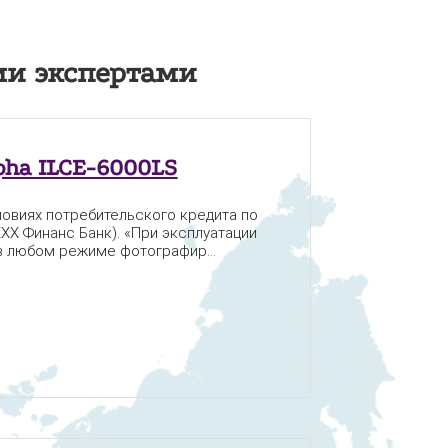
и экспертами
pha ILCE-6000LS
ловиях потребительского кредита по
(XXX Финанс Банк). «При эксплуатации
в любом режиме фотографир...