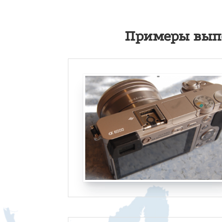
Примеры вып
лице,
 между
НТР СУДЕБНЫХ
нного