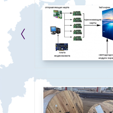
зы
лице,
Обществом с
пертиз» и