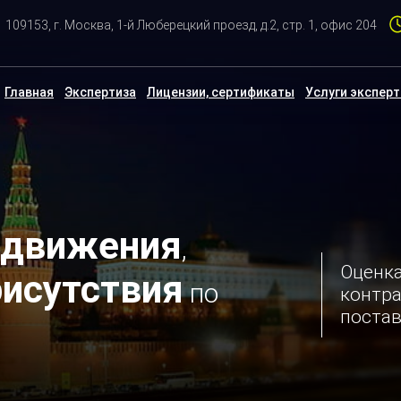
109153, г. Москва, 1-й Люберецкий проезд, д.2, стр. 1, офис 204
Главная
Экспертиза
Лицензии, сертификаты
Услуги экспер
 движения
,
Оценк
рисутствия
по
контра
постав