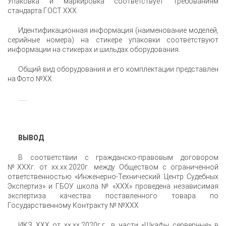
Упаковка и маркировка соответствует требованиям
стандарта ГОСТ XXX.
Идентификационная информация (наименование моделей,
серийные номера) на стикере упаковки соответствуют
информации на стикерах и шильдах оборудования.
Общий вид оборудования и его комплектации представлен
на Фото №ХХ.
......
ВЫВОД
В соответствии с гражданско-правовым договором
№XXXг. от xx.xx.2020г. между Обществом с ограниченной
ответственностью «Инженерно-Технический Центр Судебных
Экспертиз» и ГБОУ школа № «XXX» проведена независимая
экспертиза качества поставленного товара по
Государственному Контракту № №XXX
ИКЗ XXX от xx.xx.2020г.г., в части «Шкафы серверные» в