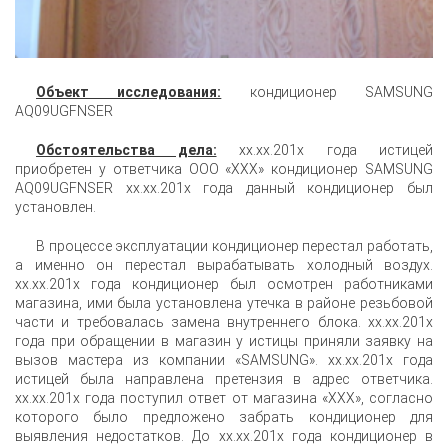
Объект исследования:
кондиционер SAMSUNG
AQ09UGFNSER
Обстоятельства дела:
xx.xx.201x года истицей
приобретен у ответчика ООО «XXX» кондиционер SAMSUNG
AQ09UGFNSER xx.xx.201x года данный кондиционер был
установлен.
В процессе эксплуатации кондиционер перестал работать,
а именно он перестал вырабатывать холодный воздух.
xx.xx.201x года кондиционер был осмотрен работниками
магазина, ими была установлена утечка в районе резьбовой
части и требовалась замена внутреннего блока. xx.xx.201x
года при обращении в магазин у истицы приняли заявку на
вызов мастера из компании «SAMSUNG». xx.xx.201x года
истицей была направлена претензия в адрес ответчика.
xx.xx.201x года поступил ответ от магазина «XXX», согласно
которого было предложено забрать кондиционер для
выявления недостатков. До xx.xx.201x года кондиционер в