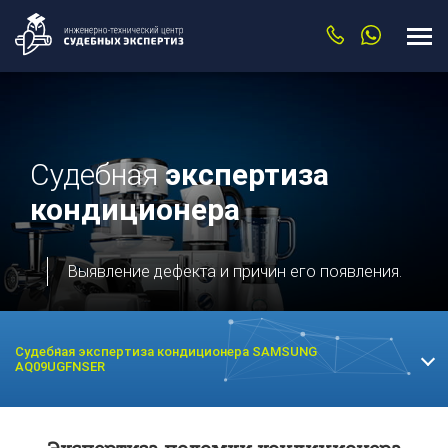
Судебная
экспертиза
кондиционера
Выявление дефекта и причин его появления.
Судебная экспертиза кондиционера SAMSUNG
AQ09UGFNSER
Экспертиза Sony
Экспертиза видеокарты
в