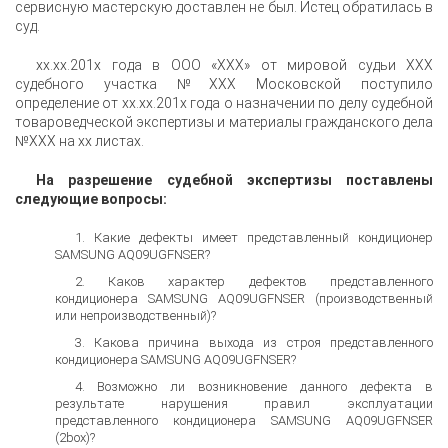
сервисную мастерскую доставлен не был. Истец обратилась в
суд.
xx.xx.201x года в ООО «XXX» от мировой судьи XXX
судебного участка №XXX Московской поступило
определение от xx.xx.201x года о назначении по делу судебной
товароведческой экспертизы и материалы гражданского дела
№XXX на xx листах.
На разрешение судебной экспертизы поставлены
следующие вопросы:
Какие дефекты имеет представленный кондиционер
SAMSUNG AQ09UGFNSER?
Каков характер дефектов представленного
кондиционера SAMSUNG AQ09UGFNSER (производственный
или непроизводственный)?
Какова причина выхода из строя представленного
кондиционера SAMSUNG AQ09UGFNSER?
Возможно ли возникновение данного дефекта в
результате нарушения правил эксплуатации
представленного кондиционера SAMSUNG AQ09UGFNSER
(2box)?