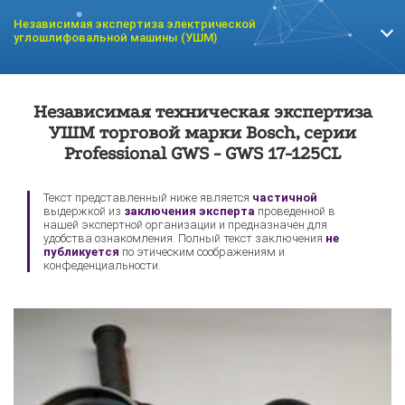
Независимая экспертиза электрической
углошлифовальной машины (УШМ)
Экспертиза техники
Экспертиза видеокарты
Независимая техническая экспертиза
Sony
УШМ торговой марки Bosch, серии
Professional GWS - GWS 17-125CL
Текст представленный ниже является
частичной
выдержкой из
заключения эксперта
проведенной в
нашей экспертной организации и предназначен для
удобства ознакомления. Полный текст заключения
не
публикуется
по этическим соображениям и
конфеденциальности.