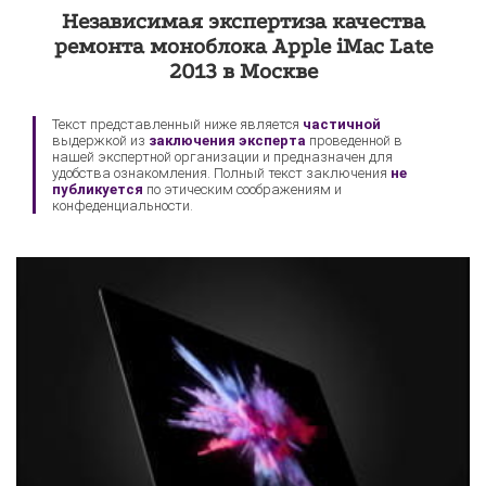
Экспертиза техники
Экспертиза видеокарты
Независимая экспертиза качества
Sony
ремонта моноблока Apple iMac Late
2013 в Москве
Текст представленный ниже является
частичной
выдержкой из
заключения эксперта
проведенной в
нашей экспертной организации и предназначен для
удобства ознакомления. Полный текст заключения
не
публикуется
по этическим соображениям и
конфеденциальности.