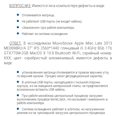
ВОПРОС №3:
Имеются ли в компьютере дефекты в виде:
Отклеивается матрица;
Не работают USB-порты (не входит кабель);
«Зависания» при работе компьютера;
Работает ли система охлаждения.
ОТВЕТ:
В исследуемом Моноблоке Apple iMac Late 2013
ME0898RU/A 27’’ IPS 2560*1440 глянцевый i5 3.4GHz 8Gb 1Tb
GTX775M-2GB MacOS X 10.8 Bluetooth Wi-Fi, серийный номер:
ХХХ, цвет: серебристый алюминиевый, имеются дефекты в
виде:
установленная матрица отклеивается в правом верхнем углу,
по верхней кромке. Процесс носит деградационный характер;
В штатные USB-порты, находящиеся с тыльной стороны
корпуса, из-за смещения материнской платы, не представляется
возможным вставить USB кабель;
При работе моноблока центральный процессор загружен
выполнением процесса kernel_task, что вызывает «зависания» в
работе компьютера;
Система охлаждения работает в штатном, но нагруженном
режиме из-за чрезмерной загрузки центрального процессора.